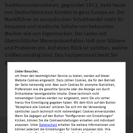
Traditionsunternehmen, gegründet 1913, zieht heute
von Deutschland aus Kunden in ganz Europa an. Der
Marktführer im europäischen Schuhhandel steht für
bequeme und modische Schuhe von bekannten
Marken wie von Eigenmarken. Der Laden mit
übersichtlicher Warenpräsentation lädt zum Stöbern
und Probieren ein. Auf einen Blick ist sichtbar, welche
Größen vorrätig sind. Das Fachpersonal berät Sie
gern.
Lieber Besucher
,
um Ihnen den bestmöglichen Service zu bieten, werden auf dieser
Website Cookies eingesetzt. Dazu zählen Cookies, die für den Betrieb
der Seite notwendig sind. Aber auch Cookies für anonyme Statistiken,
Präferenzen wie die gewählte Sprache oder die Anzeige von durch
Drittanbieter bereitgestellte Inhalte. Diese technisch nicht
notwendigen Cookies werden nur eingesetzt, wenn Sie uns vorher
hierzu Ihre Einwilligung gegeben haben. Mit dem Klick auf den Button
“Akzeptiere alle Cookies" erklären Sie sich mit der Verwendung
sämtlicher (auch technisch nicht notwendiger) Cookies einverstanden.
Wenn Sie dagegen auf den Button “Konfigurieren von Einstellungen“
klicken, können Sie die Cookieeinstellungen einsehen und individuell
Startseite
anpassen. Unter
Datenschutz
erhalten Sie weitere Informationen und
können jederzeit die Einstellungen für Cookies anpassen bzw. Ihre