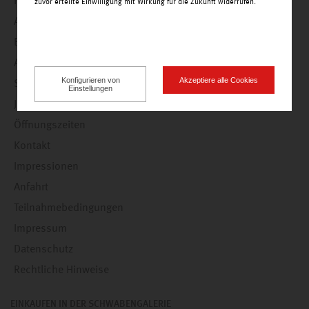
Nachrichten
zuvor erteilte Einwilligung mit Wirkung für die Zukunft widerrufen.
Angebote
Einkaufswelt
Alle Geschäfte alphabetisch
Konfigurieren von
Akzeptiere alle Cookies
Service
Einstellungen
Jobs
Öffnungszeiten
Kontakt
Impressionen
Anfahrt
Teilnahmebedingungen
Impressum
Datenschutz
Rechtliche Hinweise
EINKAUFEN IN DER SCHWABENGALERIE