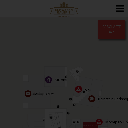
GESCHÄFTE
A-Z
Mikomi
kik
Multipolster
Bernstein Badsho
Modepark Rö