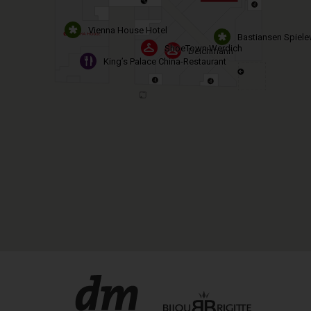
Vienna House Hotel
Bastiansen Spiele
ShoeTown Werdich
Deichmann
King’s Palace China-Restaurant
TAXI
x