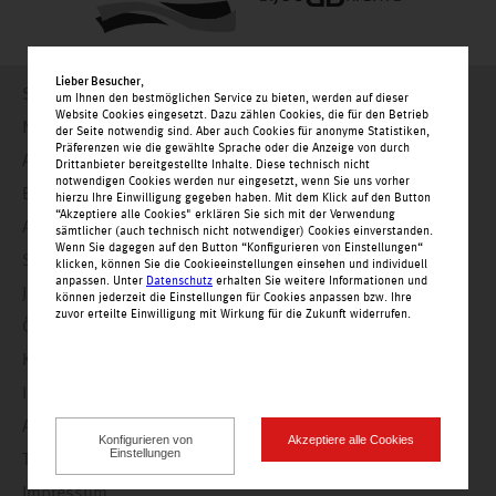
Lieber Besucher
,
Startseite
um Ihnen den bestmöglichen Service zu bieten, werden auf dieser
Website Cookies eingesetzt. Dazu zählen Cookies, die für den Betrieb
Nachrichten
der Seite notwendig sind. Aber auch Cookies für anonyme Statistiken,
Präferenzen wie die gewählte Sprache oder die Anzeige von durch
Angebote
Drittanbieter bereitgestellte Inhalte. Diese technisch nicht
notwendigen Cookies werden nur eingesetzt, wenn Sie uns vorher
Einkaufswelt
hierzu Ihre Einwilligung gegeben haben. Mit dem Klick auf den Button
“Akzeptiere alle Cookies" erklären Sie sich mit der Verwendung
Alle Geschäfte alphabetisch
sämtlicher (auch technisch nicht notwendiger) Cookies einverstanden.
Wenn Sie dagegen auf den Button “Konfigurieren von Einstellungen“
Service
klicken, können Sie die Cookieeinstellungen einsehen und individuell
anpassen. Unter
Datenschutz
erhalten Sie weitere Informationen und
Jobs
können jederzeit die Einstellungen für Cookies anpassen bzw. Ihre
zuvor erteilte Einwilligung mit Wirkung für die Zukunft widerrufen.
Öffnungszeiten
Kontakt
Impressionen
Anfahrt
Konfigurieren von
Akzeptiere alle Cookies
Einstellungen
Teilnahmebedingungen
Impressum