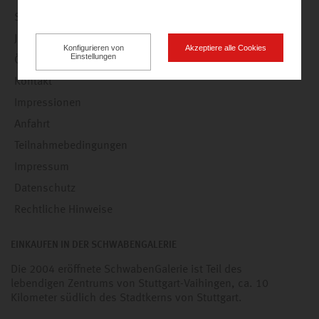
Service
Jobs
Konfigurieren von
Akzeptiere alle Cookies
Einstellungen
Öffnungszeiten
Kontakt
Impressionen
Anfahrt
Teilnahmebedingungen
Impressum
Datenschutz
Rechtliche Hinweise
EINKAUFEN IN DER SCHWABENGALERIE
Die 2004 eröffnete SchwabenGalerie ist Teil des
lebendigen Zentrums von Stuttgart-Vaihingen, ca. 10
Kilometer südlich des Stadtkerns von Stuttgart.