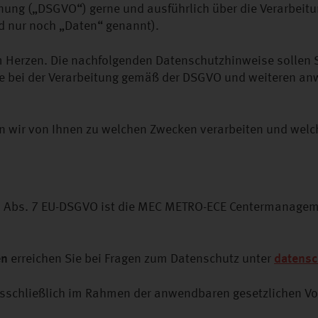
ng („DSGVO“) gerne und ausführlich über die Verarbeitun
 nur noch „Daten“ genannt).
am Herzen. Die nachfolgenden Datenschutzhinweise sollen S
hte bei der Verarbeitung gemäß der DSGVO und weiteren a
n wir von Ihnen zu welchen Zwecken verarbeiten und welc
, Abs. 7 EU-DSGVO ist die MEC METRO-ECE Centermanageme
en
erreichen Sie bei Fragen zum Datenschutz unter
datens
schließlich im Rahmen der anwendbaren gesetzlichen Vor