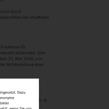
n,
 auch durch
eismitteln bei Straftaten
il-Adresse für
ederzeit widerrufen. Dies
r dem 25. Mai 2018, uns
er Nichterteilung einer
, die vor dem Widerruf
ingesetzt. Dazu
r anonyme
sse (Art. 6 Abs. 1 lit. e)
bieter
setzt, wenn Sie uns