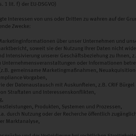
 1 lit. f) der EU-DSGVO)
gte Interessen von uns oder Dritten zu wahren auf der Grun
gende Zwecke:
arketinginformationen über unser Unternehmen und unser
rktbericht, soweit sie der Nutzung Ihrer Daten nicht wid
nd Intensivierung unserer Geschäftsbeziehung zu Ihnen, 
 Unternehmensveranstaltungen oder Informationen betref
(z.B. gemeinsame Marketingmaßnahmen, Neuakquisition
Compliance-Vorgaben,
e der Datenaustausch mit Auskunfteien, z.B. CRIF Bürgel
on Straftaten und Interessenskonflikten,
g,
enstleistungen, Produkten, Systemen und Prozessen,
.a. durch Nutzung oder der Recherche öffentlich zugänglic
er Marktanalyse,