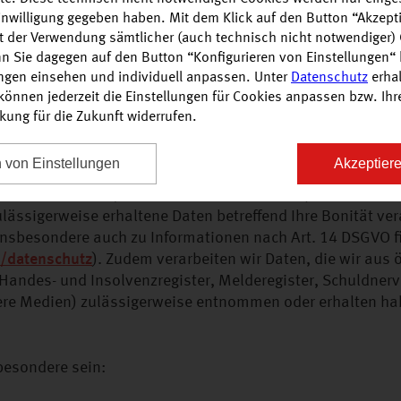
Einwilligung gegeben haben. Mit dem Klick auf den Button “Akzepti
g gesetzlicher Vorgaben, z.B. zur Einhaltung von Handels- 
it der Verwendung sämtlicher (auch technisch nicht notwendiger)
 Datenschutzes und der Datensicherheit), ggf. aber auch 
n Sie dagegen auf den Button “Konfigurieren von Einstellungen“ 
uer- und andere Behörden. Darüber hinaus kann die Offen
ungen einsehen und individuell anpassen. Unter
Datenschutz
erhal
n Maßnahmen zum Zweck der Beweiserhebung, der Strafve
önnen jederzeit die Einstellungen für Cookies anpassen bzw. Ihre 
rkung für die Zukunft widerrufen.
 erforderlich werden.
ht unmittelbar von Ihnen erhalten
n von Einstellungen
Akzeptiere
e erforderlich ist, werden von Auskunfteien (insbesonder
ssigerweise erhaltene Daten betreffend Ihre Bonität vera
insbesondere auch zu Informationen nach Art. 14 DSGVO f
e/datenschutz
). Zudem verarbeiten wir Daten, die wir aus 
 Handes- und Insolvenzregister, Melderegister, Schuldnerv
ere Medien) zulässigerweise entnommen oder erhalten ha
besondere sein: