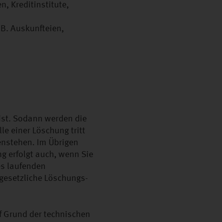
, Kreditinstitute,
.B. Auskunfteien,
 ist. Sodann werden die
le einer Löschung tritt
enstehen. Im Übrigen
g erfolgt auch, wenn Sie
es laufenden
gesetzliche Löschungs-
f Grund der technischen