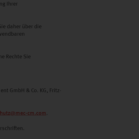
g Ihrer
ie daher über die
nwendbaren
he Rechte Sie
nt GmbH & Co. KG, Fritz-
chutz@mec-cm.com
.
schriften.