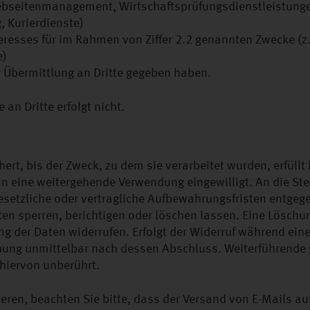
ebseitenmanagement, Wirtschaftsprüfungsdienstleistungen
 Kurierdienste)
eresses für im Rahmen von Ziffer 2.2 genannten Zwecke (z
e)
r Übermittlung an Dritte gegeben haben.
n Dritte erfolgt nicht.
ert, bis der Zweck, zu dem sie verarbeitet wurden, erfüllt
in eine weitergehende Verwendung eingewilligt. An die Stel
esetzliche oder vertragliche Aufbewahrungsfristen entgeg
ten sperren, berichtigen oder löschen lassen. Eine Löschun
tung der Daten widerrufen. Erfolgt der Widerruf während ein
chung unmittelbar nach dessen Abschluss. Weiterführende 
hiervon unberührt.
ren, beachten Sie bitte, dass der Versand von E-Mails au