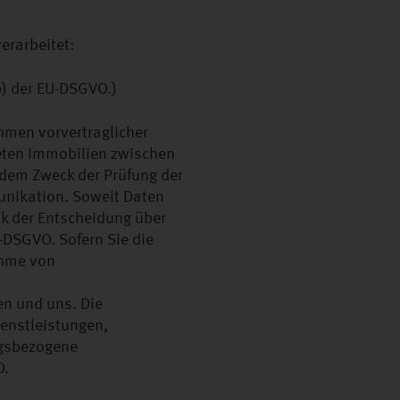
erarbeitet:
b) der EU-DSGVO.)
hmen vorvertraglicher
teten Immobilien zwischen
 dem Zweck der Prüfung der
nikation. Soweit Daten
k der Entscheidung über
U-DSGVO. Sofern Sie die
ahme von
en und uns. Die
ienstleistungen,
agsbezogene
O.