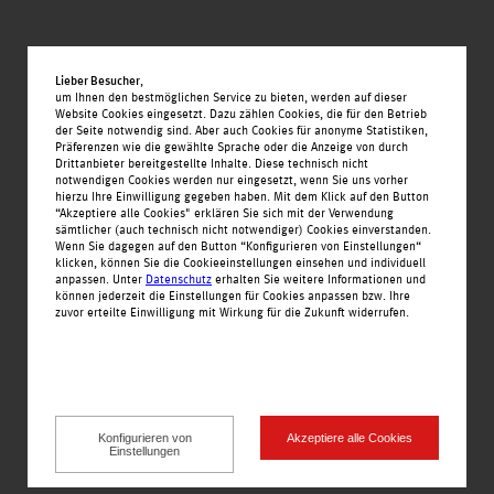
L.A. Nails
Belucci Mode
Lieber Besucher
,
ez
Startseite
um Ihnen den bestmöglichen Service zu bieten, werden auf dieser
Bijou Brigitte
Website Cookies eingesetzt. Dazu zählen Cookies, die für den Betrieb
Nachrichten
der Seite notwendig sind. Aber auch Cookies für anonyme Statistiken,
Präferenzen wie die gewählte Sprache oder die Anzeige von durch
Angebote
Drittanbieter bereitgestellte Inhalte. Diese technisch nicht
notwendigen Cookies werden nur eingesetzt, wenn Sie uns vorher
Einkaufswelt
hierzu Ihre Einwilligung gegeben haben. Mit dem Klick auf den Button
“Akzeptiere alle Cookies" erklären Sie sich mit der Verwendung
Binder-Optik
Alle Geschäfte alphabetisch
sämtlicher (auch technisch nicht notwendiger) Cookies einverstanden.
Wenn Sie dagegen auf den Button “Konfigurieren von Einstellungen“
Service
klicken, können Sie die Cookieeinstellungen einsehen und individuell
anpassen. Unter
Datenschutz
erhalten Sie weitere Informationen und
Bas
Jobs
können jederzeit die Einstellungen für Cookies anpassen bzw. Ihre
zuvor erteilte Einwilligung mit Wirkung für die Zukunft widerrufen.
Öffnungszeiten
ShoeTown Werdich
Kontakt
Deichmann
Impressionen
Anfahrt
Konfigurieren von
Akzeptiere alle Cookies
Thalia
Einstellungen
Teilnahmebedingungen
Impressum